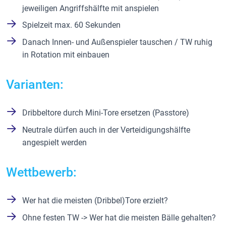
jeweiligen Angriffshälfte mit anspielen
Spielzeit max. 60 Sekunden
Danach Innen- und Außenspieler tauschen / TW ruhig
in Rotation mit einbauen
Varianten:
Dribbeltore durch Mini-Tore ersetzen (Passtore)
Neutrale dürfen auch in der Verteidigungshälfte
angespielt werden
Wettbewerb:
Wer hat die meisten (Dribbel)Tore erzielt?
Ohne festen TW -> Wer hat die meisten Bälle gehalten?