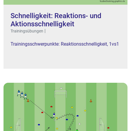
Schnelligkeit: Reaktions- und
Aktionsschnelligkeit
|
Trainingsübungen
Trainingsschwerpunkte: Reaktionsschnelligkeit, 1vs1