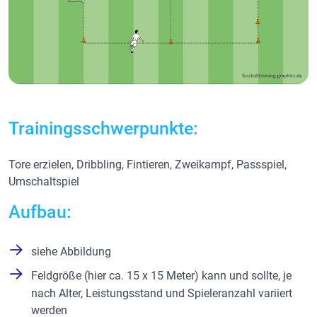
Trainingsschwerpunkte:
Tore erzielen, Dribbling, Fintieren, Zweikampf, Passspiel,
Umschaltspiel
Aufbau:
siehe Abbildung
Feldgröße (hier ca. 15 x 15 Meter) kann und sollte, je
nach Alter, Leistungsstand und Spieleranzahl variiert
werden