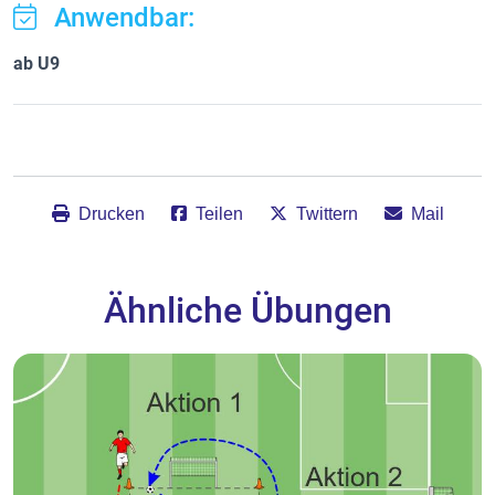
Anwendbar:
ab U9
Drucken
Teilen
Twittern
Mail
Ähnliche Übungen